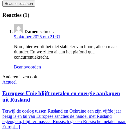
Reacties (1)
Damen
schreef:
9 oktober 2025 om 21:31
Nou , hier wordt het niet stabieler van hoor , alleen maar
duurder. En we zitten al aan het plafond qua
concurrentiekracht.
Beantwoorden
Anderen lazen ook
Actueel
Europese Unie blijft metalen en energie aankopen
uit Rusland
Terwijl de oorlog tussen Rusland en Oekraïne aan zijn vijfde jaar
bezig is en tal van Europese sancties de handel met Rusland
tegengaan, blijft er massaal Russisch gas en Russische metalen naar
Europ[...]