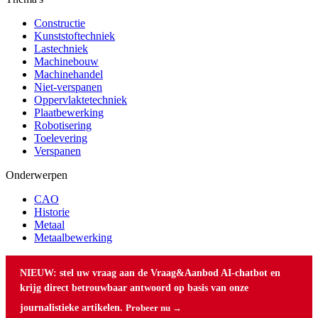
Constructie
Kunststoftechniek
Lastechniek
Machinebouw
Machinehandel
Niet-verspanen
Oppervlaktetechniek
Plaatbewerking
Robotisering
Toelevering
Verspanen
Onderwerpen
CAO
Historie
Metaal
Metaalbewerking
NIEUW: stel uw vraag aan de Vraag&Aanbod AI-chatbot en
krijg direct betrouwbaar antwoord op basis van onze
journalistieke artikelen.
Probeer nu →