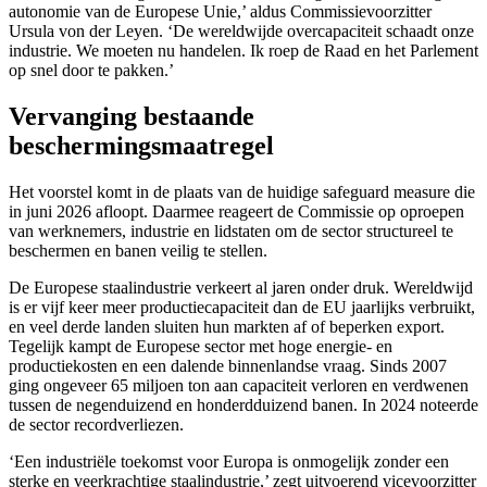
autonomie van de Europese Unie,’ aldus Commissievoorzitter
Ursula von der Leyen. ‘De wereldwijde overcapaciteit schaadt onze
industrie. We moeten nu handelen. Ik roep de Raad en het Parlement
op snel door te pakken.’
Vervanging bestaande
beschermingsmaatregel
Het voorstel komt in de plaats van de huidige safeguard measure die
in juni 2026 afloopt. Daarmee reageert de Commissie op oproepen
van werknemers, industrie en lidstaten om de sector structureel te
beschermen en banen veilig te stellen.
De Europese staalindustrie verkeert al jaren onder druk. Wereldwijd
is er vijf keer meer productiecapaciteit dan de EU jaarlijks verbruikt,
en veel derde landen sluiten hun markten af of beperken export.
Tegelijk kampt de Europese sector met hoge energie- en
productiekosten en een dalende binnenlandse vraag. Sinds 2007
ging ongeveer 65 miljoen ton aan capaciteit verloren en verdwenen
tussen de negenduizend en honderdduizend banen. In 2024 noteerde
de sector recordverliezen.
‘Een industriële toekomst voor Europa is onmogelijk zonder een
sterke en veerkrachtige staalindustrie,’ zegt uitvoerend vicevoorzitter