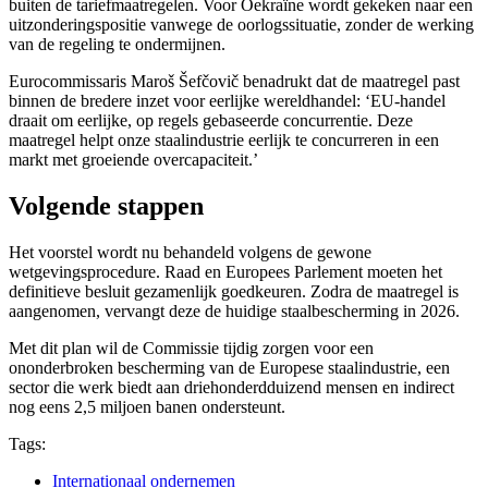
buiten de tariefmaatregelen. Voor Oekraïne wordt gekeken naar een
uitzonderingspositie vanwege de oorlogssituatie, zonder de werking
van de regeling te ondermijnen.
Eurocommissaris Maroš Šefčovič benadrukt dat de maatregel past
binnen de bredere inzet voor eerlijke wereldhandel: ‘EU-handel
draait om eerlijke, op regels gebaseerde concurrentie. Deze
maatregel helpt onze staalindustrie eerlijk te concurreren in een
markt met groeiende overcapaciteit.’
Volgende stappen
Het voorstel wordt nu behandeld volgens de gewone
wetgevingsprocedure. Raad en Europees Parlement moeten het
definitieve besluit gezamenlijk goedkeuren. Zodra de maatregel is
aangenomen, vervangt deze de huidige staalbescherming in 2026.
Met dit plan wil de Commissie tijdig zorgen voor een
ononderbroken bescherming van de Europese staalindustrie, een
sector die werk biedt aan driehonderdduizend mensen en indirect
nog eens 2,5 miljoen banen ondersteunt.
Tags:
Internationaal ondernemen