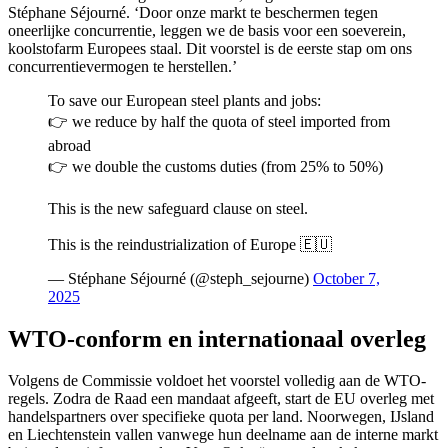
Stéphane Séjourné. ‘Door onze markt te beschermen tegen
oneerlijke concurrentie, leggen we de basis voor een soeverein,
koolstofarm Europees staal. Dit voorstel is de eerste stap om ons
concurrentievermogen te herstellen.’
To save our European steel plants and jobs:
👉 we reduce by half the quota of steel imported from
abroad
👉 we double the customs duties (from 25% to 50%)
This is the new safeguard clause on steel.
This is the reindustrialization of Europe 🇪🇺
— Stéphane Séjourné (@steph_sejourne)
October 7,
2025
WTO-conform en internationaal overleg
Volgens de Commissie voldoet het voorstel volledig aan de WTO-
regels. Zodra de Raad een mandaat afgeeft, start de EU overleg met
handelspartners over specifieke quota per land. Noorwegen, IJsland
en Liechtenstein vallen vanwege hun deelname aan de interne markt