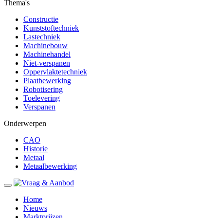
Thema's
Constructie
Kunststoftechniek
Lastechniek
Machinebouw
Machinehandel
Niet-verspanen
Oppervlaktetechniek
Plaatbewerking
Robotisering
Toelevering
Verspanen
Onderwerpen
CAO
Historie
Metaal
Metaalbewerking
Home
Nieuws
Marktprijzen