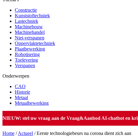
Constructie
Kunststoftechniek
Lastechniek
Machinebouw
Machinehandel
Niet-verspanen
Oppervlaktetechniek
Plaatbewerking
Robotisering
Toelevering
Verspanen
Onderwerpen
CAO
Historie
Metaal
Metaalbewerking
NIEUW: stel uw vraag aan de Vraag&Aanbod AI-chatbot en krijg 
Home
/
Actueel
/
Eerste technologiebeurs na corona dient zich aan