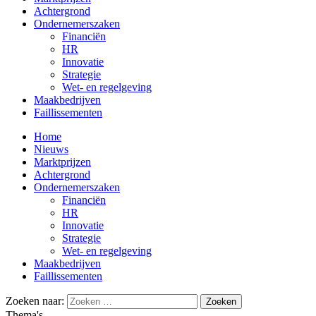
Achtergrond
Ondernemerszaken
Financiën
HR
Innovatie
Strategie
Wet- en regelgeving
Maakbedrijven
Faillissementen
Home
Nieuws
Marktprijzen
Achtergrond
Ondernemerszaken
Financiën
HR
Innovatie
Strategie
Wet- en regelgeving
Maakbedrijven
Faillissementen
Zoeken naar:
Thema's