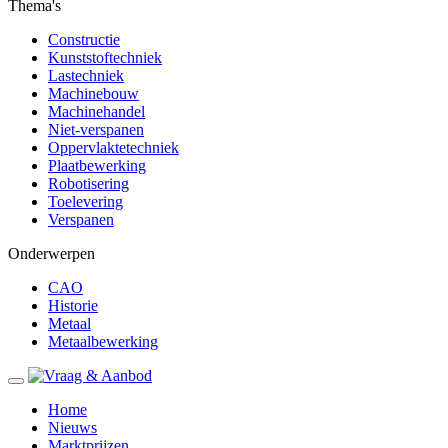
Thema's
Constructie
Kunststoftechniek
Lastechniek
Machinebouw
Machinehandel
Niet-verspanen
Oppervlaktetechniek
Plaatbewerking
Robotisering
Toelevering
Verspanen
Onderwerpen
CAO
Historie
Metaal
Metaalbewerking
Home
Nieuws
Marktprijzen