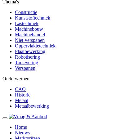
Thema's
Constructie
Kunststoftechniek
Lastechniek
Machinebouw
Machinehandel
Niet-verspanen
Oppervlaktetechniek
Plaatbewerking
Robotisering
Toelevering
Verspanen
Onderwerpen
CAO
Historie
Metaal
Metaalbewerking
Home
Nieuws
Marktprijzen