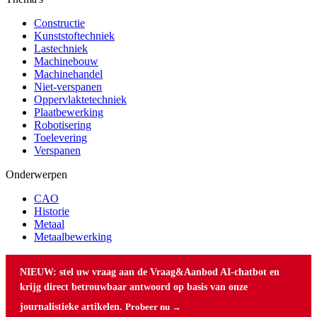
Constructie
Kunststoftechniek
Lastechniek
Machinebouw
Machinehandel
Niet-verspanen
Oppervlaktetechniek
Plaatbewerking
Robotisering
Toelevering
Verspanen
Onderwerpen
CAO
Historie
Metaal
Metaalbewerking
NIEUW: stel uw vraag aan de Vraag&Aanbod AI-chatbot en
krijg direct betrouwbaar antwoord op basis van onze
journalistieke artikelen.
Probeer nu →