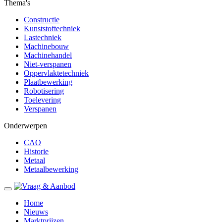
Thema's
Constructie
Kunststoftechniek
Lastechniek
Machinebouw
Machinehandel
Niet-verspanen
Oppervlaktetechniek
Plaatbewerking
Robotisering
Toelevering
Verspanen
Onderwerpen
CAO
Historie
Metaal
Metaalbewerking
Home
Nieuws
Marktprijzen