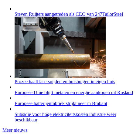
Steven Ruijters aangetreden als CEO van 247TailorSteel
Prozee haalt lasersnijden en buisbuigen in eigen huis
Europese Unie blijft metalen en energie aankopen uit Rusland
Europese batterijenfabriek strijkt neer in Brabant
Subsidie voor hoge elektriciteitskosten industrie weer
beschikbaar
Meer nieuws