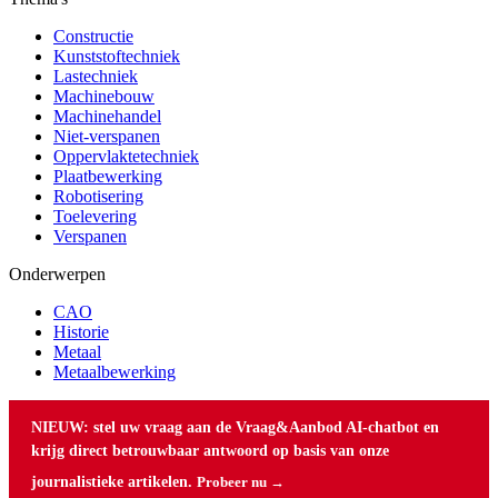
Constructie
Kunststoftechniek
Lastechniek
Machinebouw
Machinehandel
Niet-verspanen
Oppervlaktetechniek
Plaatbewerking
Robotisering
Toelevering
Verspanen
Onderwerpen
CAO
Historie
Metaal
Metaalbewerking
NIEUW: stel uw vraag aan de Vraag&Aanbod AI-chatbot en
krijg direct betrouwbaar antwoord op basis van onze
journalistieke artikelen.
Probeer nu →