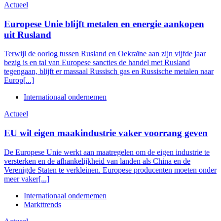
Actueel
Europese Unie blijft metalen en energie aankopen
uit Rusland
Terwijl de oorlog tussen Rusland en Oekraïne aan zijn vijfde jaar
bezig is en tal van Europese sancties de handel met Rusland
tegengaan, blijft er massaal Russisch gas en Russische metalen naar
Europ[...]
Internationaal ondernemen
Actueel
EU wil eigen maakindustrie vaker voorrang geven
De Europese Unie werkt aan maatregelen om de eigen industrie te
versterken en de afhankelijkheid van landen als China en de
Verenigde Staten te verkleinen. Europese producenten moeten onder
meer vaker[...]
Internationaal ondernemen
Markttrends