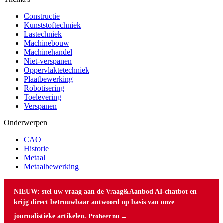
Constructie
Kunststoftechniek
Lastechniek
Machinebouw
Machinehandel
Niet-verspanen
Oppervlaktetechniek
Plaatbewerking
Robotisering
Toelevering
Verspanen
Onderwerpen
CAO
Historie
Metaal
Metaalbewerking
NIEUW: stel uw vraag aan de Vraag&Aanbod AI-chatbot en
krijg direct betrouwbaar antwoord op basis van onze
journalistieke artikelen.
Probeer nu →