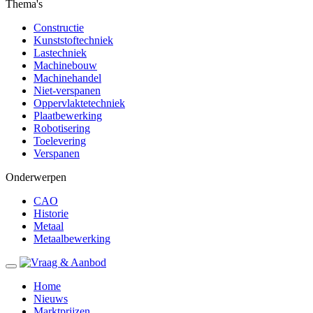
Thema's
Constructie
Kunststoftechniek
Lastechniek
Machinebouw
Machinehandel
Niet-verspanen
Oppervlaktetechniek
Plaatbewerking
Robotisering
Toelevering
Verspanen
Onderwerpen
CAO
Historie
Metaal
Metaalbewerking
Home
Nieuws
Marktprijzen