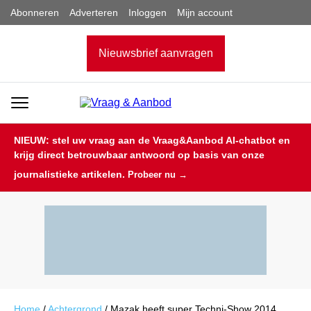
Abonneren
Adverteren
Inloggen
Mijn account
Nieuwsbrief aanvragen
NIEUW: stel uw vraag aan de Vraag&Aanbod AI-chatbot en
krijg direct betrouwbaar antwoord op basis van onze
journalistieke artikelen.
Probeer nu →
Home
/
Achtergrond
/
Mazak heeft super Techni-Show 2014