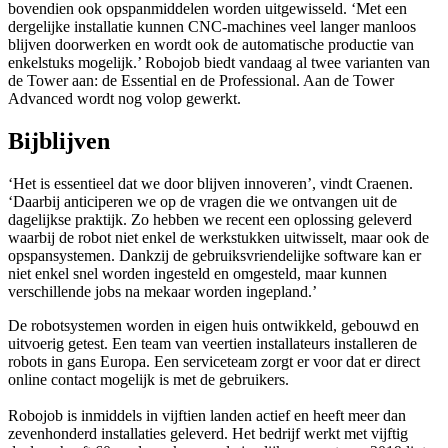
bovendien ook opspanmiddelen worden uitgewisseld. ‘Met een
dergelijke installatie kunnen CNC-machines veel langer manloos
blijven doorwerken en wordt ook de automatische productie van
enkelstuks mogelijk.’ Robojob biedt vandaag al twee varianten van
de Tower aan: de Essential en de Professional. Aan de Tower
Advanced wordt nog volop gewerkt.
Bijblijven
‘Het is essentieel dat we door blijven innoveren’, vindt Craenen.
‘Daarbij anticiperen we op de vragen die we ontvangen uit de
dagelijkse praktijk. Zo hebben we recent een oplossing geleverd
waarbij de robot niet enkel de werkstukken uitwisselt, maar ook de
opspansystemen. Dankzij de gebruiksvriendelijke software kan er
niet enkel snel worden ingesteld en omgesteld, maar kunnen
verschillende jobs na mekaar worden ingepland.’
De robotsystemen worden in eigen huis ontwikkeld, gebouwd en
uitvoerig getest. Een team van veertien installateurs installeren de
robots in gans Europa. Een serviceteam zorgt er voor dat er direct
online contact mogelijk is met de gebruikers.
Robojob is inmiddels in vijftien landen actief en heeft meer dan
zevenhonderd installaties geleverd. Het bedrijf werkt met vijftig