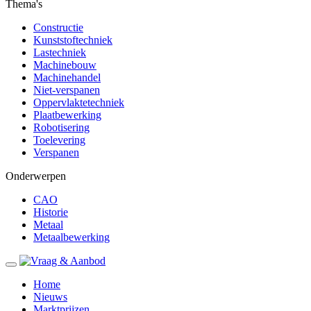
Thema's
Constructie
Kunststoftechniek
Lastechniek
Machinebouw
Machinehandel
Niet-verspanen
Oppervlaktetechniek
Plaatbewerking
Robotisering
Toelevering
Verspanen
Onderwerpen
CAO
Historie
Metaal
Metaalbewerking
Home
Nieuws
Marktprijzen