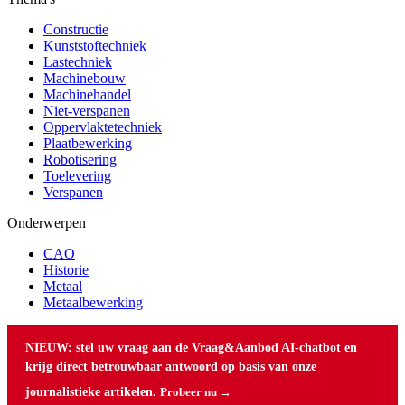
Constructie
Kunststoftechniek
Lastechniek
Machinebouw
Machinehandel
Niet-verspanen
Oppervlaktetechniek
Plaatbewerking
Robotisering
Toelevering
Verspanen
Onderwerpen
CAO
Historie
Metaal
Metaalbewerking
NIEUW: stel uw vraag aan de Vraag&Aanbod AI-chatbot en
krijg direct betrouwbaar antwoord op basis van onze
journalistieke artikelen.
Probeer nu →