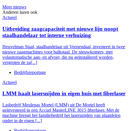
Meer nieuws
Anderen lazen ook
Actueel
Uitbreiding zaagcapaciteit met nieuwe lijn noopt
staalhandelaar tot interne verhuizing
Heuvelman Staal, staalhandelaar uit Veenendaal, investeert in twee
nieuwe zaagmachines voor balkstaal. De nieuwkomers, met
volautomatische aan- en afvoer, die nu geïnstalleerd worden,
vergroten de za[...]
Bedrijfsreportage
Actueel
LMM haalt lasersnijden in eigen huis met fiberlaser
Lasbedrijf Meulepas Mortel (LMM) uit De Mortel heeft
geïnvesteerd in een Accurl MasterLINE 3015 fiberlaser. Met de
machine brengt het familiebedrijf het lasersnijden van plaatdelen
onder in de eigen [...]
Bedrijfsreportage