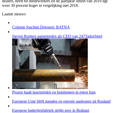
dealers, heeft 60 medewerkers en de jaarlijkse omzet van 2019 ligt
weer 30 procent hoger in vergelijking met 2018.
Laatste nieuws
Column Joachim Driessen: BATNA
Steven Ruijters aangetreden als CEO van 247TailorSteel
Prozee haalt lasersnijden en buisbuigen in eigen huis
Europese Unie blijft metalen en energie aankopen uit Rusland
Europese batterijenfabriek strijkt neer in Brabant