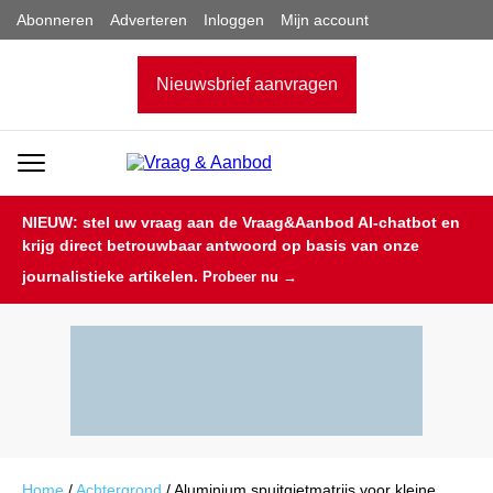
Abonneren
Adverteren
Inloggen
Mijn account
Nieuwsbrief aanvragen
NIEUW: stel uw vraag aan de Vraag&Aanbod AI-chatbot en
krijg direct betrouwbaar antwoord op basis van onze
journalistieke artikelen.
Probeer nu →
Home
/
Achtergrond
/
Aluminium spuitgietmatrijs voor kleine