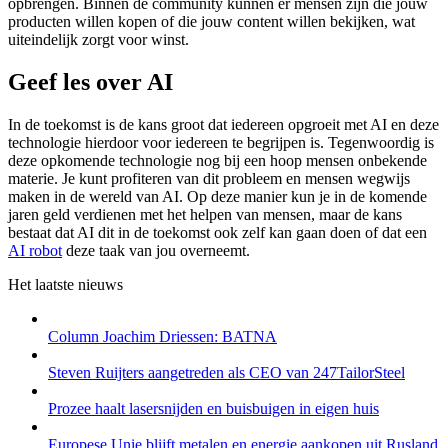
opbrengen. Binnen de community kunnen er mensen zijn die jouw
producten willen kopen of die jouw content willen bekijken, wat
uiteindelijk zorgt voor winst.
Geef les over AI
In de toekomst is de kans groot dat iedereen opgroeit met AI en deze
technologie hierdoor voor iedereen te begrijpen is. Tegenwoordig is
deze opkomende technologie nog bij een hoop mensen onbekende
materie. Je kunt profiteren van dit probleem en mensen wegwijs
maken in de wereld van AI. Op deze manier kun je in de komende
jaren geld verdienen met het helpen van mensen, maar de kans
bestaat dat AI dit in de toekomst ook zelf kan gaan doen of dat een
AI robot
deze taak van jou overneemt.
Het laatste nieuws
Column Joachim Driessen: BATNA
Steven Ruijters aangetreden als CEO van 247TailorSteel
Prozee haalt lasersnijden en buisbuigen in eigen huis
Europese Unie blijft metalen en energie aankopen uit Rusland