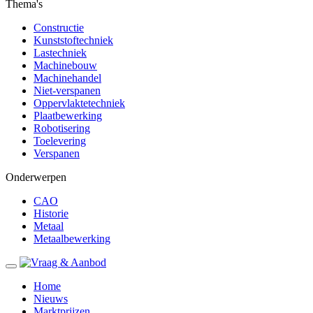
Thema's
Constructie
Kunststoftechniek
Lastechniek
Machinebouw
Machinehandel
Niet-verspanen
Oppervlaktetechniek
Plaatbewerking
Robotisering
Toelevering
Verspanen
Onderwerpen
CAO
Historie
Metaal
Metaalbewerking
Home
Nieuws
Marktprijzen