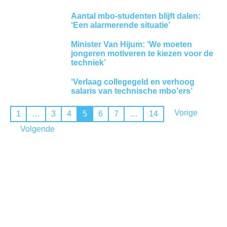
Aantal mbo-studenten blijft dalen:
‘Een alarmerende situatie’
Minister Van Hijum: ‘We moeten
jongeren motiveren te kiezen voor de
techniek’
‘Verlaag collegegeld en verhoog
salaris van technische mbo’ers’
Vorige
1
…
3
4
5
6
7
…
14
Volgende