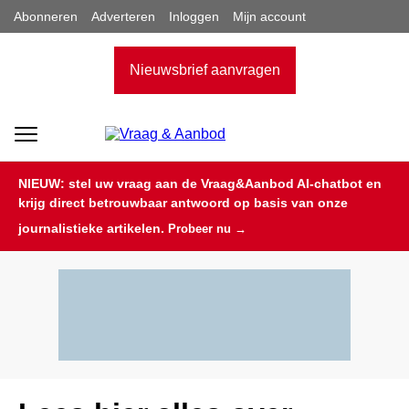
Abonneren
Adverteren
Inloggen
Mijn account
Nieuwsbrief aanvragen
NIEUW: stel uw vraag aan de Vraag&Aanbod AI-chatbot en
krijg direct betrouwbaar antwoord op basis van onze
journalistieke artikelen.
Probeer nu →