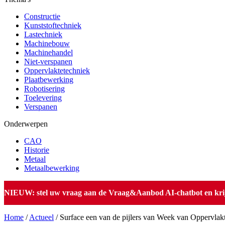
Constructie
Kunststoftechniek
Lastechniek
Machinebouw
Machinehandel
Niet-verspanen
Oppervlaktetechniek
Plaatbewerking
Robotisering
Toelevering
Verspanen
Onderwerpen
CAO
Historie
Metaal
Metaalbewerking
NIEUW: stel uw vraag aan de Vraag&Aanbod AI-chatbot en krijg 
Home
/
Actueel
/
Surface een van de pijlers van Week van Oppervlak