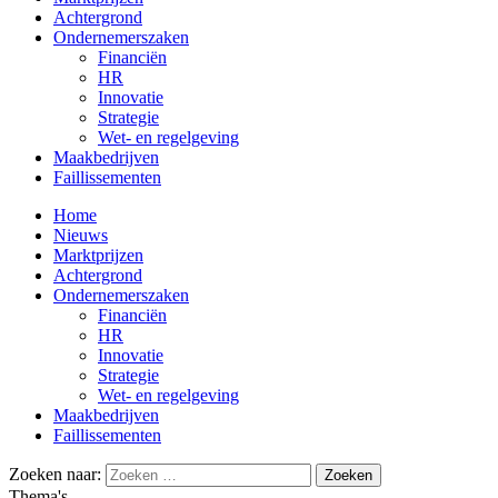
Achtergrond
Ondernemerszaken
Financiën
HR
Innovatie
Strategie
Wet- en regelgeving
Maakbedrijven
Faillissementen
Home
Nieuws
Marktprijzen
Achtergrond
Ondernemerszaken
Financiën
HR
Innovatie
Strategie
Wet- en regelgeving
Maakbedrijven
Faillissementen
Zoeken naar:
Thema's