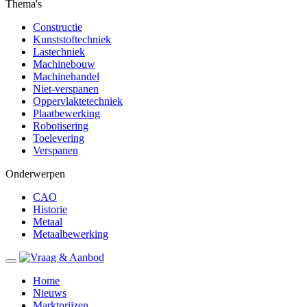
Thema's
Constructie
Kunststoftechniek
Lastechniek
Machinebouw
Machinehandel
Niet-verspanen
Oppervlaktetechniek
Plaatbewerking
Robotisering
Toelevering
Verspanen
Onderwerpen
CAO
Historie
Metaal
Metaalbewerking
Home
Nieuws
Marktprijzen