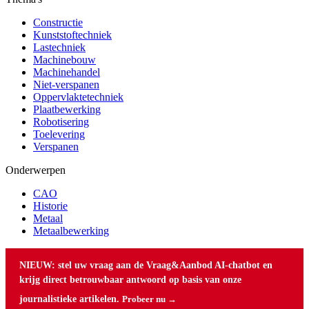
Constructie
Kunststoftechniek
Lastechniek
Machinebouw
Machinehandel
Niet-verspanen
Oppervlaktetechniek
Plaatbewerking
Robotisering
Toelevering
Verspanen
Onderwerpen
CAO
Historie
Metaal
Metaalbewerking
NIEUW: stel uw vraag aan de Vraag&Aanbod AI-chatbot en
krijg direct betrouwbaar antwoord op basis van onze
journalistieke artikelen.
Probeer nu →