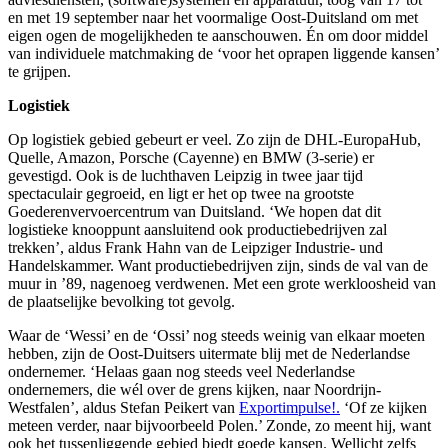
en met 19 september naar het voormalige Oost-Duitsland om met
eigen ogen de mogelijkheden te aanschouwen. Én om door middel
van individuele matchmaking de ‘voor het oprapen liggende kansen’
te grijpen.
Logistiek
Op logistiek gebied gebeurt er veel. Zo zijn de DHL-EuropaHub,
Quelle, Amazon, Porsche (Cayenne) en BMW (3-serie) er
gevestigd. Ook is de luchthaven Leipzig in twee jaar tijd
spectaculair gegroeid, en ligt er het op twee na grootste
Goederenvervoercentrum van Duitsland. ‘We hopen dat dit
logistieke knooppunt aansluitend ook productiebedrijven zal
trekken’, aldus Frank Hahn van de Leipziger Industrie- und
Handelskammer. Want productiebedrijven zijn, sinds de val van de
muur in ’89, nagenoeg verdwenen. Met een grote werkloosheid van
de plaatselijke bevolking tot gevolg.
Waar de ‘Wessi’ en de ‘Ossi’ nog steeds weinig van elkaar moeten
hebben, zijn de Oost-Duitsers uitermate blij met de Nederlandse
ondernemer. ‘Helaas gaan nog steeds veel Nederlandse
ondernemers, die wél over de grens kijken, naar Noordrijn-
Westfalen’, aldus Stefan Peikert van
Exportimpulse!.
‘Of ze kijken
meteen verder, naar bijvoorbeeld Polen.’ Zonde, zo meent hij, want
ook het tussenliggende gebied biedt goede kansen. Wellicht zelfs