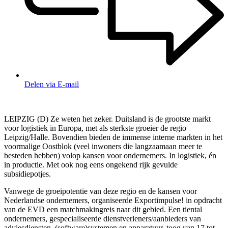
Delen via E-mail
LEIPZIG (D) Ze weten het zeker. Duitsland is de grootste markt
voor logistiek in Europa, met als sterkste groeier de regio
Leipzig/Halle. Bovendien bieden de immense interne markten in het
voormalige Oostblok (veel inwoners die langzaamaan meer te
besteden hebben) volop kansen voor ondernemers. In logistiek, én
in productie. Met ook nog eens ongekend rijk gevulde
subsidiepotjes.
Vanwege de groeipotentie van deze regio en de kansen voor
Nederlandse ondernemers, organiseerde Exportimpulse! in opdracht
van de EVD een matchmakingreis naar dit gebied. Een tiental
ondernemers, gespecialiseerde dienstverleners/aanbieders van
adviesdiensten, (software)systemen en apparatuur, toog van 17 tot