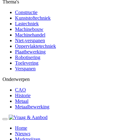
Thema's
Constructie
Kunststoftechniek
Lastechniek
Machinebouw
Machinehandel
Niet-verspanen
Oppervlaktetechniek
Plaatbewerking
Robotisering
Toelevering
Verspanen
Onderwerpen
CAO
Historie
Metaal
Metaalbewerking
Home
Nieuws
Marktprijzen