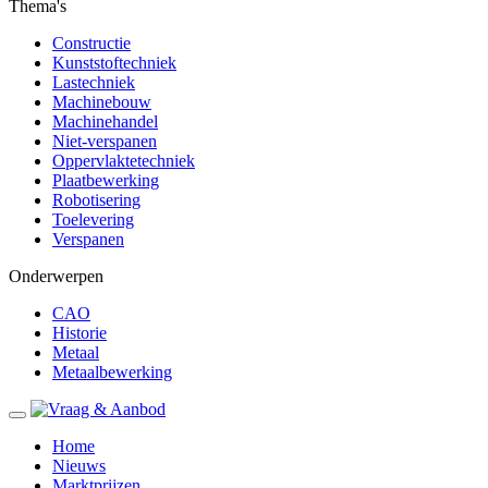
Thema's
Constructie
Kunststoftechniek
Lastechniek
Machinebouw
Machinehandel
Niet-verspanen
Oppervlaktetechniek
Plaatbewerking
Robotisering
Toelevering
Verspanen
Onderwerpen
CAO
Historie
Metaal
Metaalbewerking
Home
Nieuws
Marktprijzen