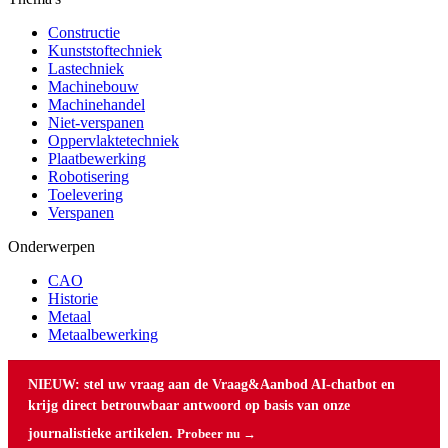
Constructie
Kunststoftechniek
Lastechniek
Machinebouw
Machinehandel
Niet-verspanen
Oppervlaktetechniek
Plaatbewerking
Robotisering
Toelevering
Verspanen
Onderwerpen
CAO
Historie
Metaal
Metaalbewerking
NIEUW: stel uw vraag aan de Vraag&Aanbod AI-chatbot en
krijg direct betrouwbaar antwoord op basis van onze
journalistieke artikelen.
Probeer nu →