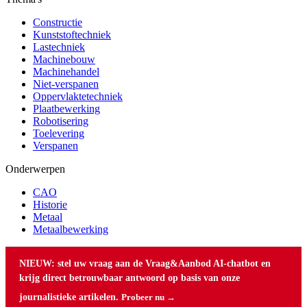
Constructie
Kunststoftechniek
Lastechniek
Machinebouw
Machinehandel
Niet-verspanen
Oppervlaktetechniek
Plaatbewerking
Robotisering
Toelevering
Verspanen
Onderwerpen
CAO
Historie
Metaal
Metaalbewerking
NIEUW: stel uw vraag aan de Vraag&Aanbod AI-chatbot en
krijg direct betrouwbaar antwoord op basis van onze
journalistieke artikelen.
Probeer nu →