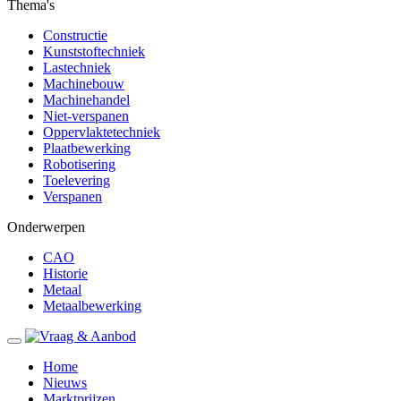
Thema's
Constructie
Kunststoftechniek
Lastechniek
Machinebouw
Machinehandel
Niet-verspanen
Oppervlaktetechniek
Plaatbewerking
Robotisering
Toelevering
Verspanen
Onderwerpen
CAO
Historie
Metaal
Metaalbewerking
Home
Nieuws
Marktprijzen