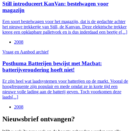
Still introduceert KanVan: bestelwagen voor
magazijn
Een soort bestelwagen voor het magazijn, dat is de gedachte achter
het nieuwe trekkertje van Still, de Kanvan. Deze elektrische trekker
kreeg een opklapbare palletvork en is dus inderdaad een beetje e[...]
2008
Vraag en Aanbod archief
Posthuma Batterijen bewijst met Macbat:
batterijveroudering hoeft niet!
Er zijn heel wat laadsystemen voor batterijen op de markt. Vooral de
hoogfrequente zijn populair en mede omdat ze in korte tijd een
nieuwe volle lading aan de batterij geven. Toch voorkomen deze
laads[...]
2008
Nieuwsbrief ontvangen?