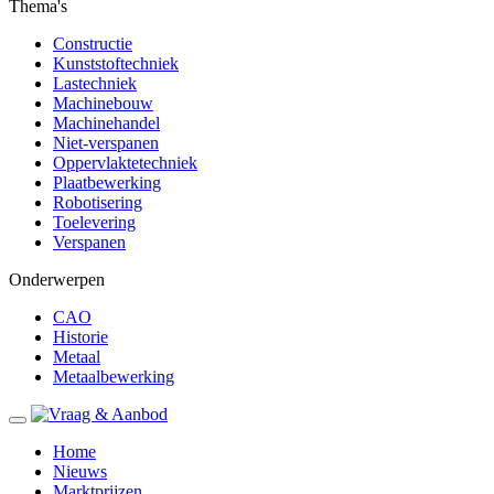
Thema's
Constructie
Kunststoftechniek
Lastechniek
Machinebouw
Machinehandel
Niet-verspanen
Oppervlaktetechniek
Plaatbewerking
Robotisering
Toelevering
Verspanen
Onderwerpen
CAO
Historie
Metaal
Metaalbewerking
Home
Nieuws
Marktprijzen