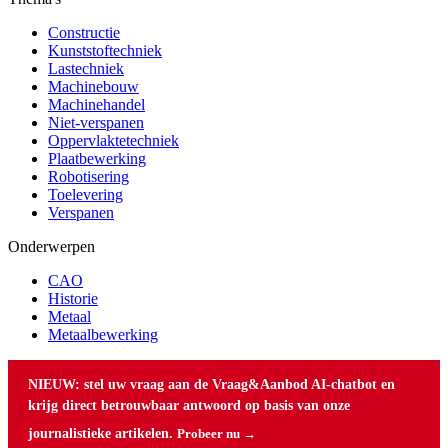
Constructie
Kunststoftechniek
Lastechniek
Machinebouw
Machinehandel
Niet-verspanen
Oppervlaktetechniek
Plaatbewerking
Robotisering
Toelevering
Verspanen
Onderwerpen
CAO
Historie
Metaal
Metaalbewerking
NIEUW: stel uw vraag aan de Vraag&Aanbod AI-chatbot en
krijg direct betrouwbaar antwoord op basis van onze
journalistieke artikelen.
Probeer nu →