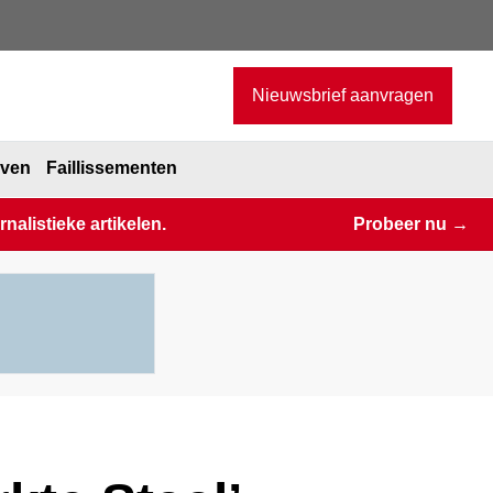
Nieuwsbrief aanvragen
jven
Faillissementen
alistieke artikelen.
Probeer nu →