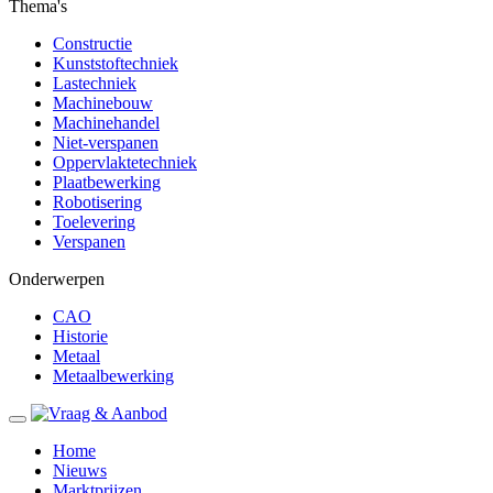
Thema's
Constructie
Kunststoftechniek
Lastechniek
Machinebouw
Machinehandel
Niet-verspanen
Oppervlaktetechniek
Plaatbewerking
Robotisering
Toelevering
Verspanen
Onderwerpen
CAO
Historie
Metaal
Metaalbewerking
Home
Nieuws
Marktprijzen