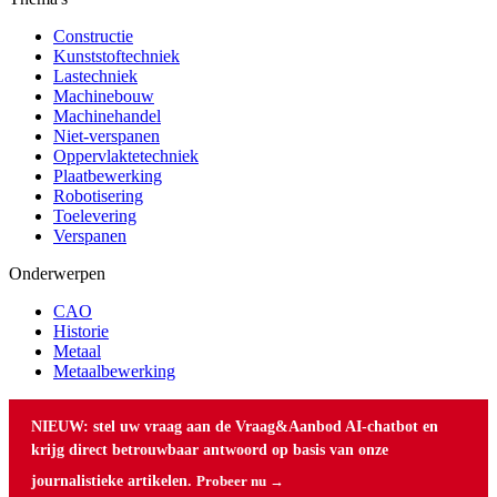
Constructie
Kunststoftechniek
Lastechniek
Machinebouw
Machinehandel
Niet-verspanen
Oppervlaktetechniek
Plaatbewerking
Robotisering
Toelevering
Verspanen
Onderwerpen
CAO
Historie
Metaal
Metaalbewerking
NIEUW: stel uw vraag aan de Vraag&Aanbod AI-chatbot en
krijg direct betrouwbaar antwoord op basis van onze
journalistieke artikelen.
Probeer nu →