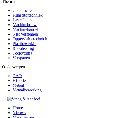
Thema's
Constructie
Kunststoftechniek
Lastechniek
Machinebouw
Machinehandel
Niet-verspanen
Oppervlaktetechniek
Plaatbewerking
Robotisering
Toelevering
Verspanen
Onderwerpen
CAO
Historie
Metaal
Metaalbewerking
Home
Nieuws
Marktprijzen