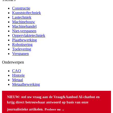
Constructie
Kunststoftechniek
Lastechniek
Machinebouw
Machinehandel
Niet-verspanen
Oppervlaktetechniek
Plaatbewerking
Robotisering
Toelevering
Verspanen
Onderwerpen
CAO
Historie
Metaal
Metaalbewerking
NIEUW: stel uw vraag aan de Vraag&Aanbod AI-chatbot en
krijg direct betrouwbaar antwoord op basis van onze
journalistieke artikelen.
Probeer nu →