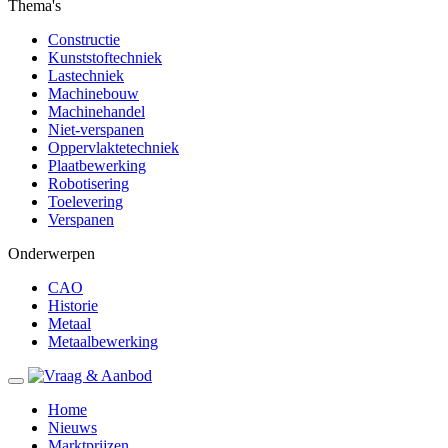
Thema's
Constructie
Kunststoftechniek
Lastechniek
Machinebouw
Machinehandel
Niet-verspanen
Oppervlaktetechniek
Plaatbewerking
Robotisering
Toelevering
Verspanen
Onderwerpen
CAO
Historie
Metaal
Metaalbewerking
Home
Nieuws
Marktprijzen