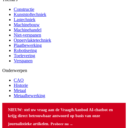
Constructie
Kunststoftechniek
Lastechniek
Machinebouw
Machinehandel
Niet-verspanen
Oppervlaktetechniek
Plaatbewerking
Robotisering
Toelevering
Verspanen
Onderwerpen
CAO
Historie
Metaal
Metaalbewerking
NIEUW: stel uw vraag aan de Vraag&Aanbod AI-chatbot en
krijg direct betrouwbaar antwoord op basis van onze
journalistieke artikelen.
Probeer nu →