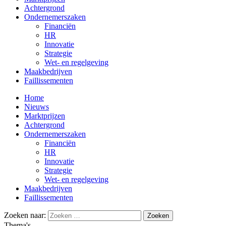
Achtergrond
Ondernemerszaken
Financiën
HR
Innovatie
Strategie
Wet- en regelgeving
Maakbedrijven
Faillissementen
Home
Nieuws
Marktprijzen
Achtergrond
Ondernemerszaken
Financiën
HR
Innovatie
Strategie
Wet- en regelgeving
Maakbedrijven
Faillissementen
Zoeken naar:
Thema's