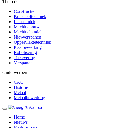
Thema's
Constructie
Kunststoftechniek
Lastechniek
Machinebouw
Machinehandel
Niet-verspanen
Oppervlaktetechniek
Plaatbewerking
Robotisering
Toelevering
Verspanen
Onderwerpen
CAO
Historie
Metaal
Metaalbewerking
Home
Nieuws
Marktprijzen