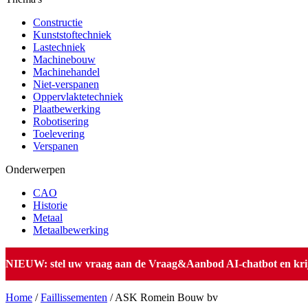
Constructie
Kunststoftechniek
Lastechniek
Machinebouw
Machinehandel
Niet-verspanen
Oppervlaktetechniek
Plaatbewerking
Robotisering
Toelevering
Verspanen
Onderwerpen
CAO
Historie
Metaal
Metaalbewerking
NIEUW: stel uw vraag aan de Vraag&Aanbod AI-chatbot en krijg 
Home
/
Faillissementen
/
ASK Romein Bouw bv