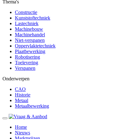
Thema's
Constructie
Kunststoftechniek
Lastechniek
Machinebouw
Machinehandel
Niet-verspanen
Oppervlaktetechniek
Plaatbewerking
Robotisering
Toelevering
Verspanen
Onderwerpen
CAO
Historie
Metaal
Metaalbewerking
Home
Nieuws
Marktprijzen