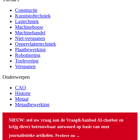
Constructie
Kunststoftechniek
Lastechniek
Machinebouw
Machinehandel
Niet-verspanen
Oppervlaktetechniek
Plaatbewerking
Robotisering
Toelevering
Verspanen
Onderwerpen
CAO
Historie
Metaal
Metaalbewerking
NIEUW: stel uw vraag aan de Vraag&Aanbod AI-chatbot en
krijg direct betrouwbaar antwoord op basis van onze
journalistieke artikelen.
Probeer nu →