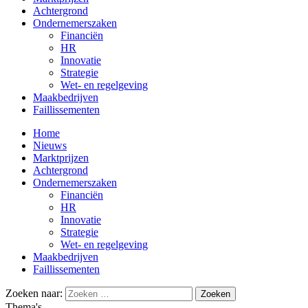
Achtergrond
Ondernemerszaken
Financiën
HR
Innovatie
Strategie
Wet- en regelgeving
Maakbedrijven
Faillissementen
Home
Nieuws
Marktprijzen
Achtergrond
Ondernemerszaken
Financiën
HR
Innovatie
Strategie
Wet- en regelgeving
Maakbedrijven
Faillissementen
Zoeken naar:
Thema's