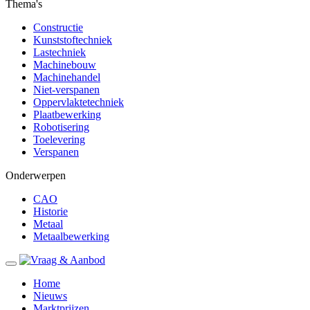
Thema's
Constructie
Kunststoftechniek
Lastechniek
Machinebouw
Machinehandel
Niet-verspanen
Oppervlaktetechniek
Plaatbewerking
Robotisering
Toelevering
Verspanen
Onderwerpen
CAO
Historie
Metaal
Metaalbewerking
Home
Nieuws
Marktprijzen