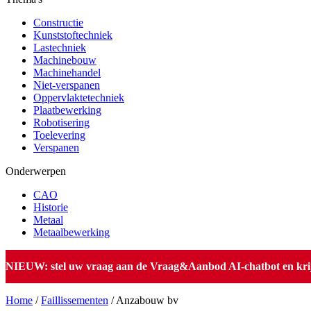
Constructie
Kunststoftechniek
Lastechniek
Machinebouw
Machinehandel
Niet-verspanen
Oppervlaktetechniek
Plaatbewerking
Robotisering
Toelevering
Verspanen
Onderwerpen
CAO
Historie
Metaal
Metaalbewerking
NIEUW: stel uw vraag aan de Vraag&Aanbod AI-chatbot en krijg 
Home
/
Faillissementen
/
Anzabouw bv