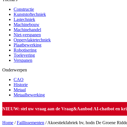
Constructie
Kunststoftechniek
Lastechniek
Machinebouw
Machinehandel
Niet-verspanen
Oppervlaktetechniek
Plaatbewerking
Robotisering
Toelevering
Verspanen
Onderwerpen
CAO
Historie
Metaal
Metaalbewerking
NIEUW: stel uw vraag aan de Vraag&Aanbod AI-chatbot en krijg 
Home
/
Faillissementen
/
Akoestiekfabriek bv, hodn De Groene Ridde