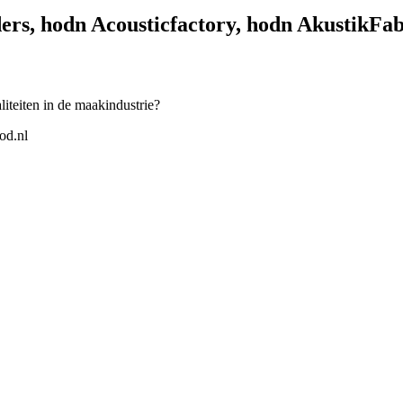
ers, hodn Acousticfactory, hodn AkustikFa
iteiten in de maakindustrie?
od.nl