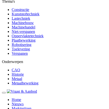
Thema's
Constructie
Kunststoftechniek
Lastechniek
Machinebouw
Machinehandel
Niet-verspanen
Oppervlaktetechniek
Plaatbewerking
Robotisering
Toelevering
Verspanen
Onderwerpen
CAO
Historie
Metaal
Metaalbewerking
Home
Nieuws
Marktprijzen