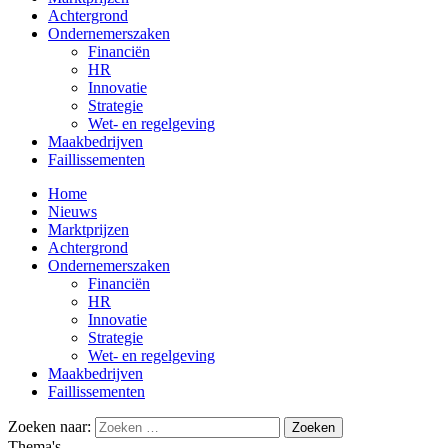
Achtergrond
Ondernemerszaken
Financiën
HR
Innovatie
Strategie
Wet- en regelgeving
Maakbedrijven
Faillissementen
Home
Nieuws
Marktprijzen
Achtergrond
Ondernemerszaken
Financiën
HR
Innovatie
Strategie
Wet- en regelgeving
Maakbedrijven
Faillissementen
Zoeken naar:
Thema's