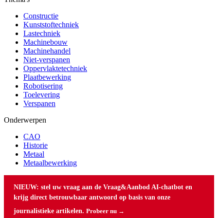
Constructie
Kunststoftechniek
Lastechniek
Machinebouw
Machinehandel
Niet-verspanen
Oppervlaktetechniek
Plaatbewerking
Robotisering
Toelevering
Verspanen
Onderwerpen
CAO
Historie
Metaal
Metaalbewerking
NIEUW: stel uw vraag aan de Vraag&Aanbod AI-chatbot en
krijg direct betrouwbaar antwoord op basis van onze
journalistieke artikelen.
Probeer nu →