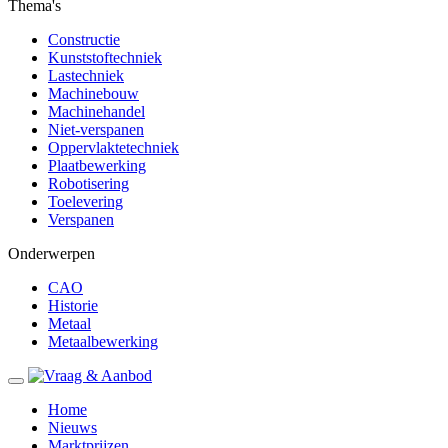
Thema's
Constructie
Kunststoftechniek
Lastechniek
Machinebouw
Machinehandel
Niet-verspanen
Oppervlaktetechniek
Plaatbewerking
Robotisering
Toelevering
Verspanen
Onderwerpen
CAO
Historie
Metaal
Metaalbewerking
Home
Nieuws
Marktprijzen