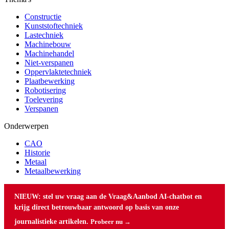
Constructie
Kunststoftechniek
Lastechniek
Machinebouw
Machinehandel
Niet-verspanen
Oppervlaktetechniek
Plaatbewerking
Robotisering
Toelevering
Verspanen
Onderwerpen
CAO
Historie
Metaal
Metaalbewerking
NIEUW: stel uw vraag aan de Vraag&Aanbod AI-chatbot en
krijg direct betrouwbaar antwoord op basis van onze
journalistieke artikelen.
Probeer nu →