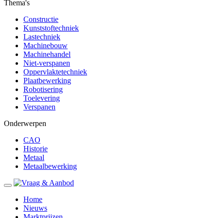
Thema's
Constructie
Kunststoftechniek
Lastechniek
Machinebouw
Machinehandel
Niet-verspanen
Oppervlaktetechniek
Plaatbewerking
Robotisering
Toelevering
Verspanen
Onderwerpen
CAO
Historie
Metaal
Metaalbewerking
Home
Nieuws
Marktprijzen