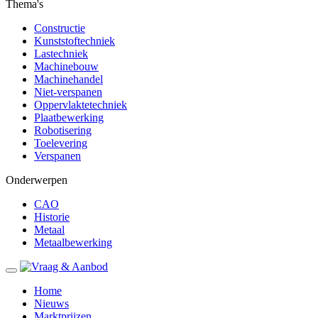
Thema's
Constructie
Kunststoftechniek
Lastechniek
Machinebouw
Machinehandel
Niet-verspanen
Oppervlaktetechniek
Plaatbewerking
Robotisering
Toelevering
Verspanen
Onderwerpen
CAO
Historie
Metaal
Metaalbewerking
Home
Nieuws
Marktprijzen