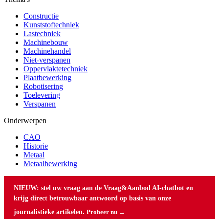
Constructie
Kunststoftechniek
Lastechniek
Machinebouw
Machinehandel
Niet-verspanen
Oppervlaktetechniek
Plaatbewerking
Robotisering
Toelevering
Verspanen
Onderwerpen
CAO
Historie
Metaal
Metaalbewerking
NIEUW: stel uw vraag aan de Vraag&Aanbod AI-chatbot en
krijg direct betrouwbaar antwoord op basis van onze
journalistieke artikelen.
Probeer nu →