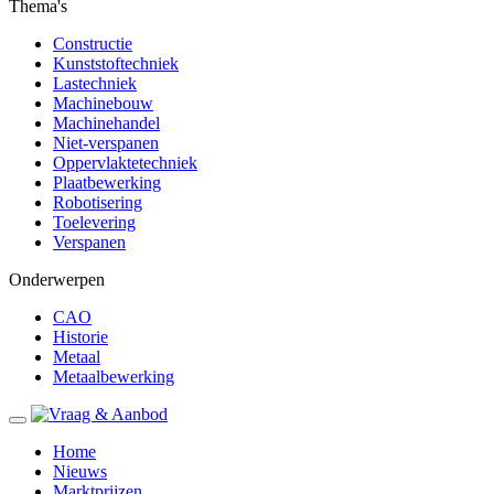
Thema's
Constructie
Kunststoftechniek
Lastechniek
Machinebouw
Machinehandel
Niet-verspanen
Oppervlaktetechniek
Plaatbewerking
Robotisering
Toelevering
Verspanen
Onderwerpen
CAO
Historie
Metaal
Metaalbewerking
Home
Nieuws
Marktprijzen