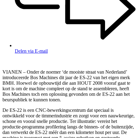
Delen via E-mail
VIANEN – Onder de noemer ‘de mooiste straat van Nederland’
introduceerde Bos Machines dit jaar de ES-22 van het eigen merk
BMH. Hoewel de opbouwtijd die aan HOUT 2008 vooraf gaat te
kort is om de machine compleet op de stand te assembleren, heeft
Bos Machines toch een oplossing gevonden om de ES-22 aan het
beurspubliek te kunnen tonen.
De ES-22 is een CNC-bewerkingscentrum dat speciaal is
ontwikkeld voor de timmerindustrie en zorgt voor een nauwkeurige,
schone en vooral snelle productie. Ter illustratie: vereist het
productie-programma profilering langs de binnen- of de buitenzijde,
dan verwerkt de ES-22 méér dan een kilometer hout per uur. De
machine is toegerust met een 5-assige robotkop en gestuurde