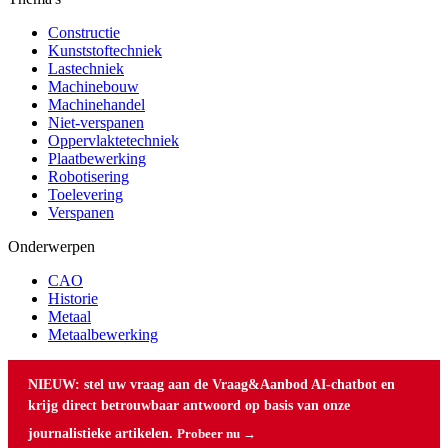
Constructie
Kunststoftechniek
Lastechniek
Machinebouw
Machinehandel
Niet-verspanen
Oppervlaktetechniek
Plaatbewerking
Robotisering
Toelevering
Verspanen
Onderwerpen
CAO
Historie
Metaal
Metaalbewerking
NIEUW: stel uw vraag aan de Vraag&Aanbod AI-chatbot en
krijg direct betrouwbaar antwoord op basis van onze
journalistieke artikelen.
Probeer nu →