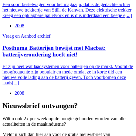
Een soort bestelwagen voor het magazijn, dat is de gedachte achter
het nieuwe trekkertje van Still, de Kanvan. Deze elektrische trekker
kreeg een opklapbare palletvork en is dus inderdaad een beetje e[...]
2008
Vraag en Aanbod archief
Posthuma Batterijen bewijst met Macbat:
batterijveroudering hoeft niet!
Er zijn heel wat laadsystemen voor batterijen op de markt. Vooral de
hoogfrequente zijn populair en mede omdat ze in korte tijd een
nieuwe volle lading aan de batterij geven. Toch voorkomen deze
laads[...]
2008
Nieuwsbrief ontvangen?
Wilt u ook 2x per week op de hoogte gehouden worden van alle
actualiteiten in de maakindustrie?
Meldt u zich dan hier aan voor de gratis nieuwsbrief van