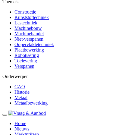
Thema's
Constructie
Kunststoftechniek
Lastechniek
Machinebouw
Machinehandel
Niet-verspanen
Oppervlaktetechniek
Plaatbewerking
Robotisering
Toelevering
Verspanen
Onderwerpen
CAO
Historie
Metaal
Metaalbewerking
Home
Nieuws
Marktprijzen