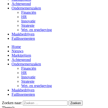
Achtergrond
Ondernemerszaken
Financiën
HR
Innovatie
Strategie
Wet- en regelgeving
Maakbedrijven
Faillissementen
Home
Nieuws
Marktprijzen
Achtergrond
Ondernemerszaken
Financiën
HR
Innovatie
Strategie
Wet- en regelgeving
Maakbedrijven
Faillissementen
Zoeken naar:
Thema's