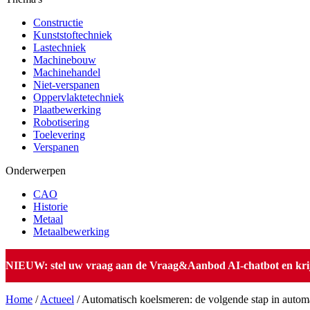
Constructie
Kunststoftechniek
Lastechniek
Machinebouw
Machinehandel
Niet-verspanen
Oppervlaktetechniek
Plaatbewerking
Robotisering
Toelevering
Verspanen
Onderwerpen
CAO
Historie
Metaal
Metaalbewerking
NIEUW: stel uw vraag aan de Vraag&Aanbod AI-chatbot en krijg 
Home
/
Actueel
/
Automatisch koelsmeren: de volgende stap in automa