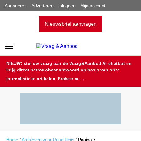
Abonneren
Adverteren
Inloggen
Mijn account
Nieuwsbrief aanvragen
NIEUW: stel uw vraag aan de Vraag&Aanbod AI-chatbot en
krijg direct betrouwbaar antwoord op basis van onze
journalistieke artikelen.
Probeer nu →
Home
/
Archieven voor Ruud Peijs
/
Pagina 7