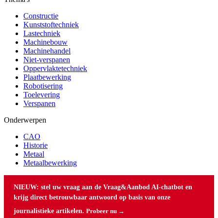
Constructie
Kunststoftechniek
Lastechniek
Machinebouw
Machinehandel
Niet-verspanen
Oppervlaktetechniek
Plaatbewerking
Robotisering
Toelevering
Verspanen
Onderwerpen
CAO
Historie
Metaal
Metaalbewerking
NIEUW: stel uw vraag aan de Vraag&Aanbod AI-chatbot en
krijg direct betrouwbaar antwoord op basis van onze
journalistieke artikelen.
Probeer nu →