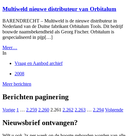
Multiweld nieuwe distributeur van Orbitalum
BARENDRECHT – Multiweld is de nieuwe distributeur in
Nederland van de Duitse fabrikant Orbitalum Tools. Dit bedrijf
bouwde naamsbekendheid als Georg Fischer. Orbitalum is
gespecialiseerd in pijp[…]
Meer…
In
Vraag en Aanbod archief
2008
Meer berichten
Berichten paginering
Vorige
1
…
2.259
2.260
2.261
2.262
2.263
…
2.294
Volgende
Nieuwsbrief ontvangen?
Wilt u ook 2x per week op de hoogte gehouden worden van alle