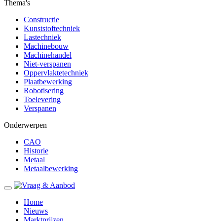
Thema's
Constructie
Kunststoftechniek
Lastechniek
Machinebouw
Machinehandel
Niet-verspanen
Oppervlaktetechniek
Plaatbewerking
Robotisering
Toelevering
Verspanen
Onderwerpen
CAO
Historie
Metaal
Metaalbewerking
Home
Nieuws
Marktprijzen