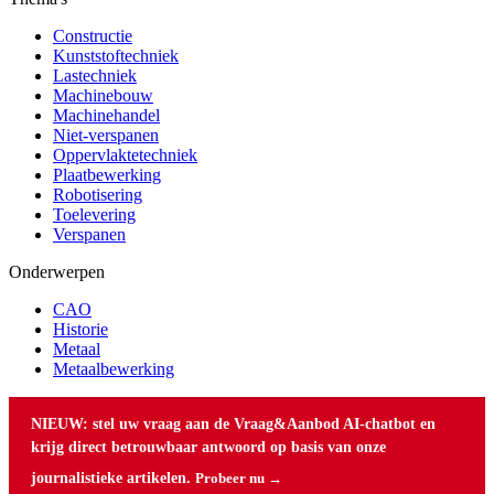
Constructie
Kunststoftechniek
Lastechniek
Machinebouw
Machinehandel
Niet-verspanen
Oppervlaktetechniek
Plaatbewerking
Robotisering
Toelevering
Verspanen
Onderwerpen
CAO
Historie
Metaal
Metaalbewerking
NIEUW: stel uw vraag aan de Vraag&Aanbod AI-chatbot en
krijg direct betrouwbaar antwoord op basis van onze
journalistieke artikelen.
Probeer nu →