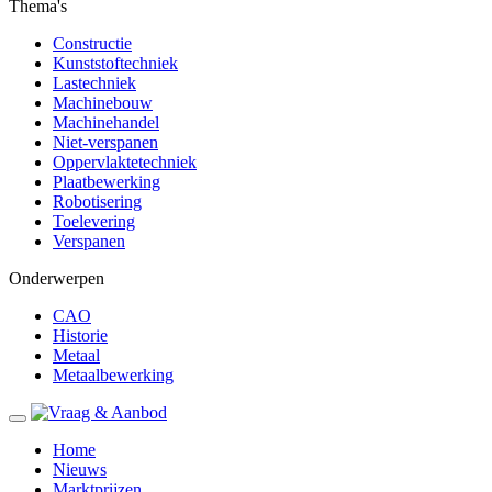
Thema's
Constructie
Kunststoftechniek
Lastechniek
Machinebouw
Machinehandel
Niet-verspanen
Oppervlaktetechniek
Plaatbewerking
Robotisering
Toelevering
Verspanen
Onderwerpen
CAO
Historie
Metaal
Metaalbewerking
Home
Nieuws
Marktprijzen