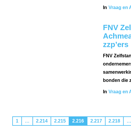
In
Vraag en 
FNV Zel
Achmea
zzp’ers
FNV Zelfstan
ondernemers 
samenwerkin
bonden die z
In
Vraag en 
1
…
2.214
2.215
2.216
2.217
2.218