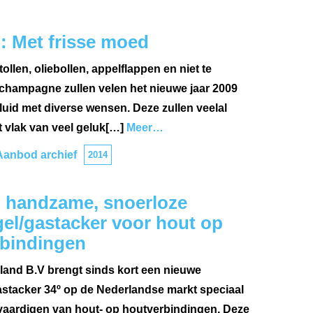
 Met frisse moed
ollen, oliebollen, appelflappen en niet te
champagne zullen velen het nieuwe jaar 2009
uid met diverse wensen. Deze zullen veelal
t vlak van veel geluk[…]
Meer…
Aanbod archief
2014
 handzame, snoerloze
gel/gastacker voor hout op
bindingen
and B.V brengt sinds kort een nieuwe
astacker 34º op de Nederlandse markt speciaal
vaardigen van hout- op houtverbindingen. Deze