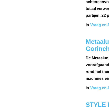
achtereenvol
totaal verwe
partijen, 22
In
Vraag en 
Metaalu
Gorinch
De Metaaluni
voorafgaand
rond het the
machines en 
In
Vraag en 
STYLE H