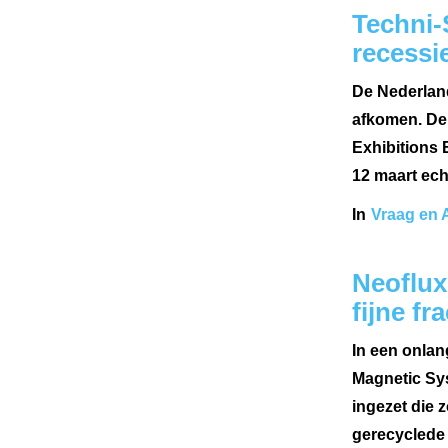
Techni-
recessi
De Nederland
afkomen. De
Exhibitions
12 maart ech
In
Vraag en 
Neoflux
fijne fr
In een onlan
Magnetic Sys
ingezet die
gerecyclede 