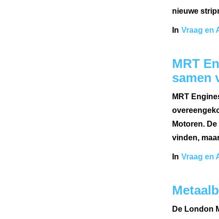
nieuwe strip
In
Vraag en 
MRT En
samen v
MRT Engines 
overeengeko
Motoren. De o
vinden, maar
In
Vraag en 
Metaalb
De London M