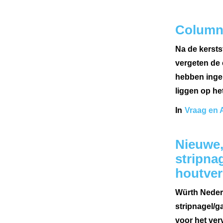
Column:
Na de kerstst
vergeten de 
hebben ingel
liggen op he
In
Vraag en 
Nieuwe,
stripna
houtver
Würth Nederl
stripnagel/g
voor het ver