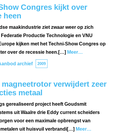
Show Congres kijkt over
e heen
se maakindustrie ziet zwaar weer op zich
 Federatie Productie Technologie en VNU
 Europe kijken met het Techni-Show Congres op
ter over de recessie heen.[…]
Meer…
Aanbod archief
2009
 magneetrotor verwijdert zeer
acties metaal
gs gerealiseerd project heeft Goudsmit
tems uit Waalre drie Eddy current scheiders
 zorgen voor een maximale opbrengst van
metalen uit huisvuil verbrandi[…]
Meer…