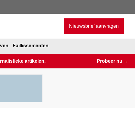
Nieuwsbrief aanvragen
jven
Faillissementen
alistieke artikelen.
Probeer nu →